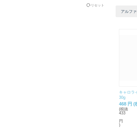
リセット
アルファベ
キャロラ
30g
468
円
(
(税抜
433
円
)