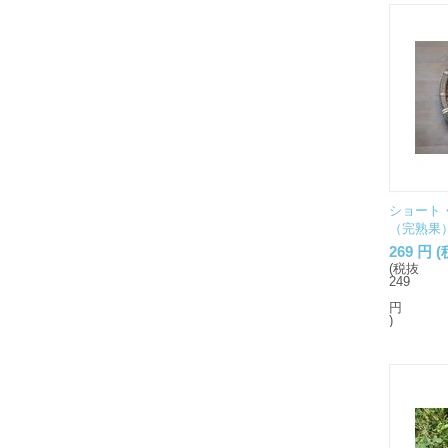
ショート
（完熟果）
269
円
(
(税抜
249
円
)