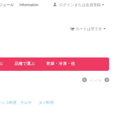
ジュール
Information
ログインまたは会員登録
カートは空です
ぶ
品種で選ぶ
乾燥・冷凍・他
41
of
98
キシコ料理、サルサ
タイ料理