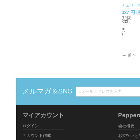
チェリーボ
327
円
(
(税抜
303
円
)
前へ
メルマガ＆SNS
マイアカウント
Peppe
ログイン
会社概要
アカウント作成
お支払いと