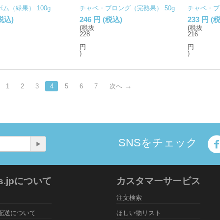
ム（緑果） 100g
チャベ・ブロング（完熟果） 50g
チャベ・ブ
税込)
246
円
(税込)
233
円
(税
(税抜
(税抜
228
216
円
円
)
)
1
2
3
4
5
6
7
次へ
SNSをチェック
rs.jpについて
カスタマーサービス
注文検索
配送について
ほしい物リスト