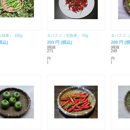
緑果） 100g
タバスコ（完熟果） 50g
タバスコ（緑
税込)
293
円
(税込)
269
円
(税
(税抜
(税抜
271
249
円
円
)
)