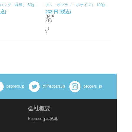
ロング（緑果） 50g
チレ・ポブラノ（小サイズ） 100g
込)
233
円
(税込)
(税抜
216
円
)
peppers.jp
@PeppersJp
peppers_jp
会社概要
Peppers.jp本拠地