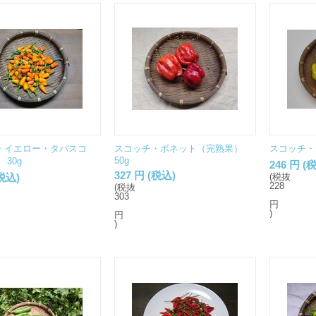
・イエロー・タバスコ
スコッチ・ボネット（完熟果）
スコッチ・
50g
 30g
246
円
(税
327
円
(税込)
税込)
(税抜
228
(税抜
303
円
)
円
)