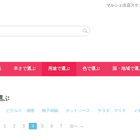
マルシェ出店スケ
品
辛さで選ぶ
用途で選ぶ
色で選ぶ
国・地域で選
選ぶ
ピクルス・漬物
柚子胡椒
ホットソース
サラダ、マリネ
メ
1
2
3
4
5
6
7
次へ