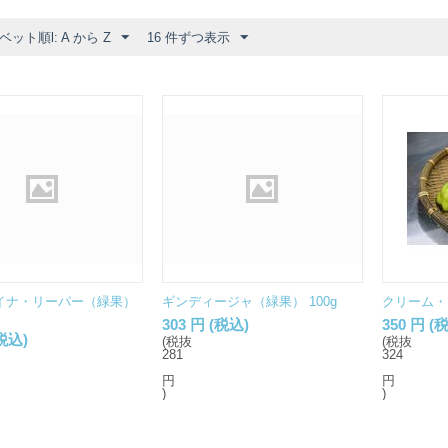
ット順l: A から Z
16 件ずつ表示
イナ・リーパー（緑果）
ギンディージャ（緑果） 100g
クリーム・フ
303
円
(税込)
350
円
(税
税込)
(税抜
(税抜
281
324
円
円
)
)