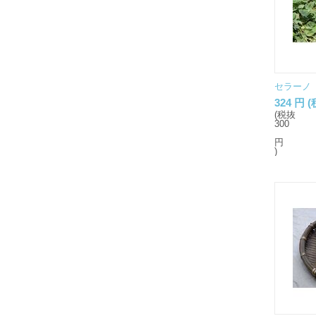
セラーノ（
324
円
(
(税抜
300
円
)