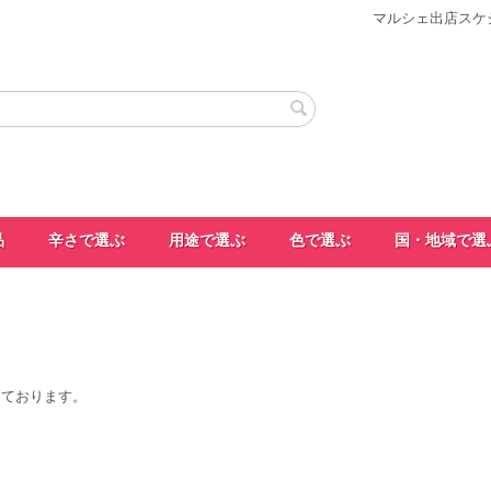
マルシェ出店スケ
品
辛さで選ぶ
用途で選ぶ
色で選ぶ
国・地域で選
しております。