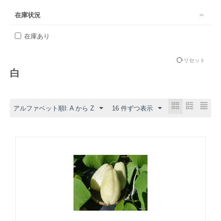
在庫状況
在庫あり
リセット
白
アルファベット順l: A から Z
16 件ずつ表示