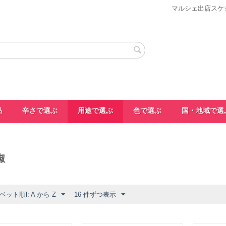
マルシェ出店スケ
品
辛さで選ぶ
用途で選ぶ
色で選ぶ
国・地域で選
椒
ット順l: A から Z
16 件ずつ表示