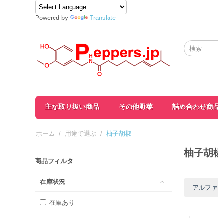
Powered by
Translate
主な取り扱い商品
その他野菜
詰め合わせ商
ホーム
/
用途で選ぶ
/
柚子胡椒
柚子胡
商品フィルタ
在庫状況
アルファベ
在庫あり