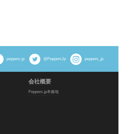
peppers.jp
@PeppersJp
peppers_jp
会社概要
Peppers.jp本拠地