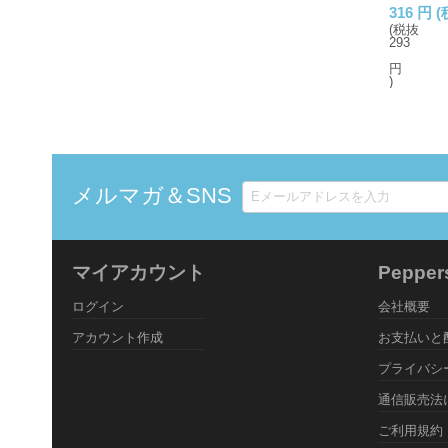
316
円
(
(税抜
293
円
)
メルマガ＆SNS
マイアカウント
Peppe
ログイン
会社概要
アカウント作成
お支払いと
プライバシ
通信販売法
ご利用規約