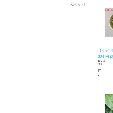
リセット
【冷凍】青
324
円
(
(税抜
300
円
)