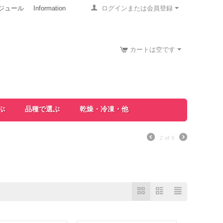
ジュール
Information
ログインまたは会員登録
カートは空です
ぶ
品種で選ぶ
乾燥・冷凍・他
2
of
9