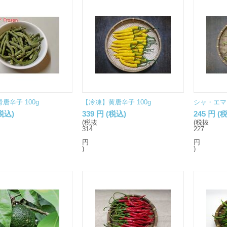
唐辛子 100g
【冷凍】黄唐辛子 100g
シャ・エマ 
税込)
339
円
(税込)
245
円
(税
(税抜
(税抜
314
227
円
円
)
)