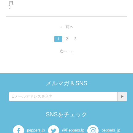
円
)
前へ
1
2
3
次へ
メルマガ＆SNS
SNSをチェック
peppers.jp
@PeppersJp
peppers_jp