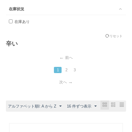
在庫状況
在庫あり
リセット
辛い
前へ
1
2
3
次へ
アルファベット順l: A から Z
16 件ずつ表示