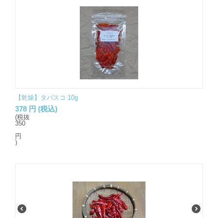
【乾燥】タバスコ 10g
378
円
(税込)
(税抜
350
円
)