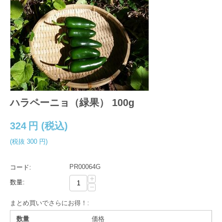
ハラペーニョ（緑果） 100g
324
円
(税込)
(税抜
300
円
)
PR00064G
コード:
+
数量:
−
まとめ買いでさらにお得！:
数量
価格