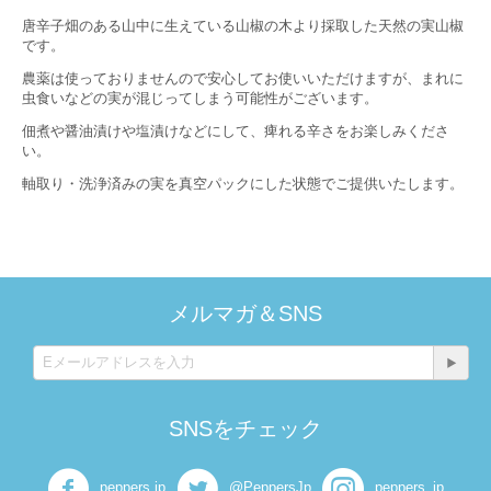
唐辛子畑のある山中に生えている山椒の木より採取した天然の実山椒
です。
農薬は使っておりませんので安心してお使いいただけますが、まれに
虫食いなどの実が混じってしまう可能性がございます。
佃煮や醤油漬けや塩漬けなどにして、痺れる辛さをお楽しみくださ
い。
軸取り・洗浄済みの実を真空パックにした状態でご提供いたします。
メルマガ＆SNS
SNSをチェック
peppers.jp
@PeppersJp
peppers_jp