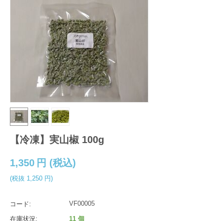
【冷凍】実山椒 100g
1,350
円
(税込)
(税抜
1,250
円
)
VF00005
コード:
在庫状況:
11 個