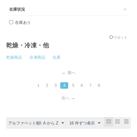
在庫状況
在庫あり
リセット
乾燥・冷凍・他
乾燥商品
冷凍商品
生果
前へ
1
2
3
4
5
6
7
8
次へ
アルファベット順l: A から Z
16 件ずつ表示