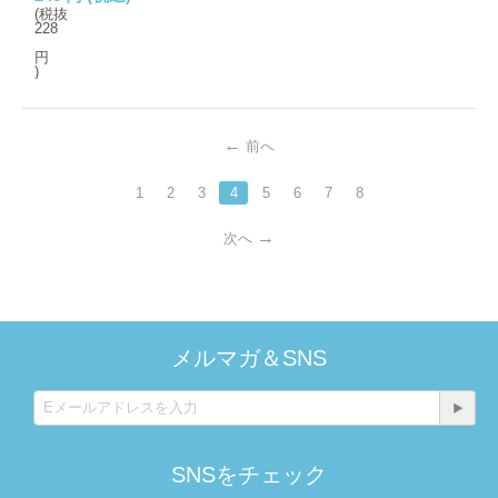
(税抜
228
円
)
前へ
1
2
3
4
5
6
7
8
次へ
メルマガ＆SNS
SNSをチェック