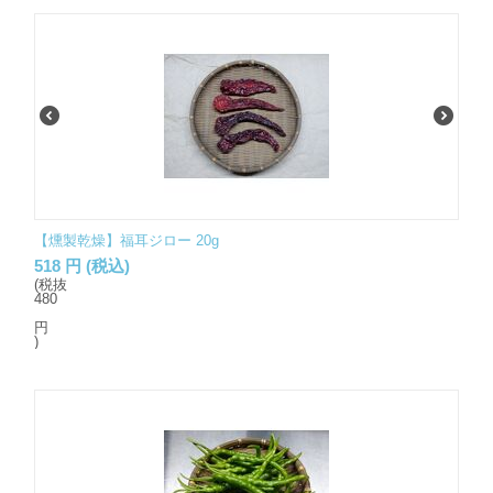
【燻製乾燥】福耳ジロー 20g
518
円
(税込)
(税抜
480
円
)